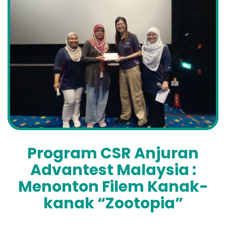
Program CSR Anjuran
Advantest Malaysia :
Menonton Filem Kanak-
kanak “Zootopia”