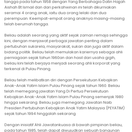
tangga pada tahun 1958 dengan Yang Berbahagia Datin Hajjah
Aishah Bt Ismail dan dari perkahwinan ini telah dikurniakan
seramai 4 orang anak, iaitu dua orang lelaki dan dua
perempuan. Keempat-empat orang anaknya masing-masing
telah berumah tangga.
Beliau adalah seorang yang aktif sejak zaman remaja sehingga
kini, dengan menjawat perbagai jawatan penting dalam
pertubuhan sukarela, masyarakat, sukan dan juga aktif dalam
bidang politik. Beliau telah memulakan kariernya sebagai ahli
perniagaan sejak tahun 1960an dan hasil dari usaha gigih,
beliau kini telah berjaya menjadi seorang ahli korporat yang
terkenal di Pulau Pinang.
Beliau telah melibatkan diri dengan Persekutuan Kebajikan
Anak-Anak Yatim Islam Pulau Pinang sejak tahun 1960. Beliau
telah memegang jawatan Yang Di Pertua Persekutuan
Kebajikan Anak-Anak Yatim Islam Pulau Pinang semenjak 1980
hingga sekarang. Beliau juga memegang Jawatan Naib
Presiden Pertubuhan Kebajikan Anak Yatim Malaysia (PEYATIM)
sejak tahun 1994 hinggalah sekarang.
Dengan inisiatif Ahli Jawatankuasa di bawah pimpinan beliau,
pada tahun 1985, telah dapat diwujudkan sebuah bangunan